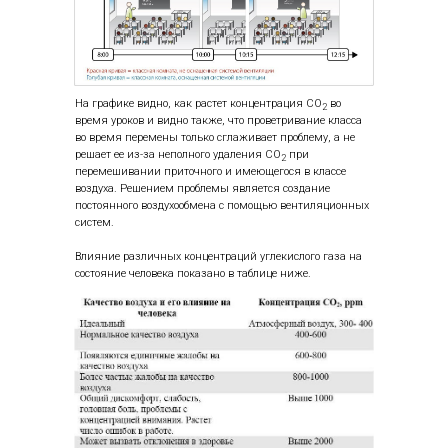
На графике видно, как растет концентрация СО
во
2
время уроков и видно также, что проветривание класса
во время перемены только сглаживает проблему, а не
решает ее из-за неполного удаления СО
при
2
перемешивании приточного и имеющегося в классе
воздуха. Решением проблемы является создание
постоянного воздухообмена с помощью вентиляционных
систем.
Влияние различных концентраций углекислого газа на
состояние человека показано в таблице ниже.