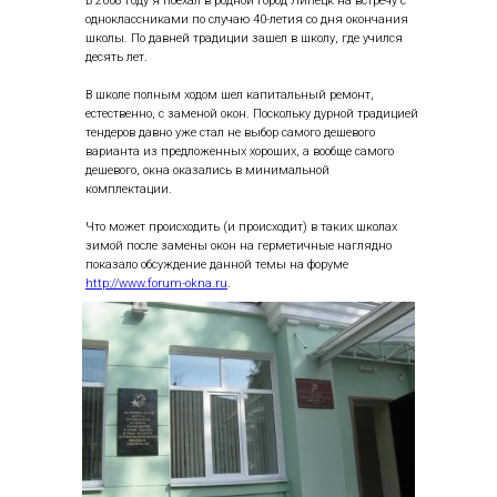
В 2008 году я поехал в родной город Липецк на встречу с
одноклассниками по случаю 40-летия со дня окончания
школы. По давней традиции зашел в школу, где учился
десять лет.
В школе полным ходом шел капитальный ремонт,
естественно, с заменой окон. Поскольку дурной традицией
тендеров давно уже стал не выбор самого дешевого
варианта из предложенных хороших, а вообще самого
дешевого, окна оказались в минимальной
комплектации.
Что может происходить (и происходит) в таких школах
зимой после замены окон на герметичные наглядно
показало обсуждение данной темы на форуме
http://www.forum-okna.ru
.