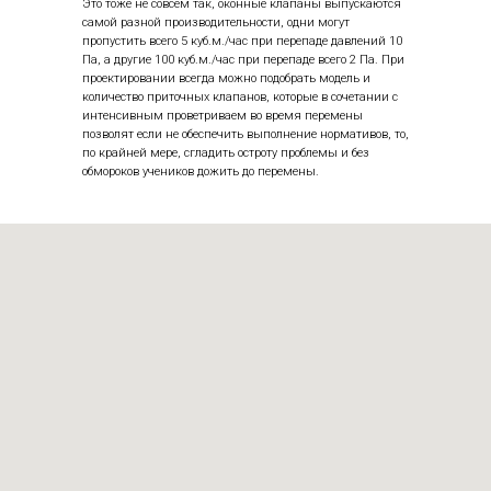
Это тоже не совсем так, оконные клапаны выпускаются
самой разной производительности, одни могут
пропустить всего 5 куб.м./час при перепаде давлений 10
Па, а другие 100 куб.м./час при перепаде всего 2 Па. При
проектировании всегда можно подобрать модель и
количество приточных клапанов, которые в сочетании с
интенсивным проветриваем во время перемены
позволят если не обеспечить выполнение нормативов, то,
по крайней мере, сгладить остроту проблемы и без
обмороков учеников дожить до перемены.